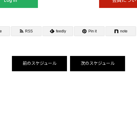
Log In
会員につい
e
RSS
feedly
Pin it
note
前のスケジュール
次のスケジュール