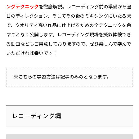
動画で学ぶ
ングテクニック
を徹底解説。レコーディング前の準備から当
会員ログインフォームへ
動画で学ぶ
日のディレクション、そしてその後のミキシングにいたるま
記事を読む
会員ログインフォームへ
動画学習用テキスト
で、クオリティ高い作品に仕上げるための全テクニックを余
動画で学ぶ
動画学習用テキスト
すことなく公開します。レコーディング現場を擬似体験でき
会員ログインフォームへ
る動画などもご用意しておりますので、ぜひ楽しんで学んで
記事を読む
動画学習用テキスト
いただければ幸いです！
動画で学ぶ
会員ログインフォームへ
※こちらの学習方法は記事のみのとなります。
動画学習用テキスト
レコーディング編