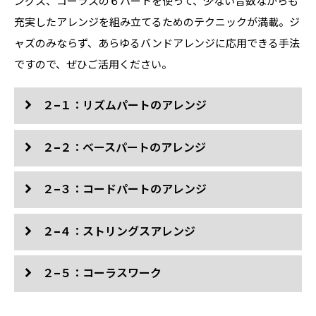
動画学習用テキスト
ングス、コーラスの６パートを使って、少ない音数ながらも
動画で学ぶ
動画学習用テキスト
充実したアレンジを組み立てるためのテクニックが満載。ジ
会員ログインフォームへ
ャズのみならず、あらゆるバンドアレンジに応用できる手法
記事を読む
記事を読む
動画学習用テキスト
ですので、ぜひご活用ください。
動画で学ぶ
動画で学ぶ
会員ログインフォームへ
会員ログインフォームへ
２−１：リズムパートのアレンジ
動画学習用テキスト
動画学習用テキスト
２−２：ベースパートのアレンジ
２−３：コードパートのアレンジ
２−４：ストリングスアレンジ
２−５：コーラスワーク