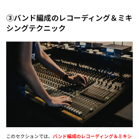
③バンド編成のレコーディング＆ミキ
シングテクニック
記事を読む
動画で学ぶ
会員ログインフォームへ
記事を読む
動画学習用テキスト
このセクションでは、
バンド編成のレコーディング＆ミキシ
記事を読む