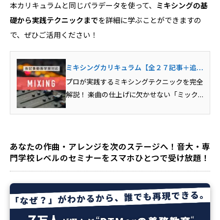
本カリキュラムと同じパラデータを使って、
ミキシングの基
礎から実践テクニックまで
を詳細に学ぶことができますの
で、ぜひご活用ください！
ミキシングカリキュラム【全２７記事＋追加
セミナー】
記事を読む
プロが実践するミキシングテクニックを完全
解説！ 楽曲の仕上げに欠かせない「ミック
スダウン（トラックダウン）」。最近では、
SNSやYoutubeなどネット上で楽曲を公開す
る上でも、ミキシング技術の上達は避けて通
記事を読む
記事を読む
れないものとなりました。そ...
あなたの作曲・アレンジを次のステージへ！音大・専
門学校レベルのセミナーをスマホひとつで受け放題！
記事を読む