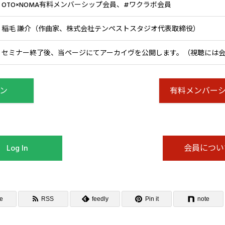
OTO×NOMA有料メンバーシップ会員、#ワクラボ会員
稲毛 謙介（作曲家、株式会社テンペストスタジオ代表取締役）
セミナー終了後、当ページにてアーカイヴを公開します。（視聴には
ン
有料メンバー
Log In
会員につい
e
RSS
feedly
Pin it
note