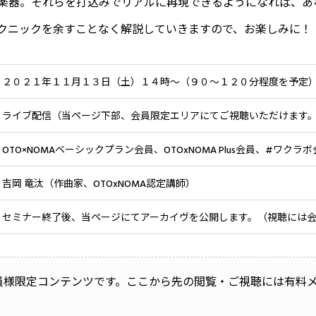
楽器。それらを打込みでリアルに再現できるようになれば、あ
クニックを余すことなく解説していきますので、お楽しみに！
２０２１年１１月１３日（土）
１４時〜（９０〜１２０分程度を予定
ライブ配信（当ページ下部、会員限定エリアにてご視聴いただけます
OTO×NOMAベーシックプラン会員、OTOxNOMA Plus会員、#ワクラ
吉岡 竜汰（作曲家、OTOxNOMA認定講師）
セミナー終了後、当ページにてアーカイヴを公開します。（視聴には
員様限定コンテンツです。ここから先の閲覧・ご視聴には有料
。