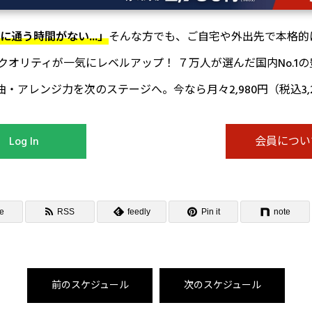
通う時間がない...」
そんな方でも、ご自宅や外出先で本格的
オリティが一気にレベルアップ！ ７万人が選んだ国内No.1の
アレンジ力を次のステージへ。今なら月々2,980円（税込3,
Log In
会員につい
e
RSS
feedly
Pin it
note
前のスケジュール
次のスケジュール