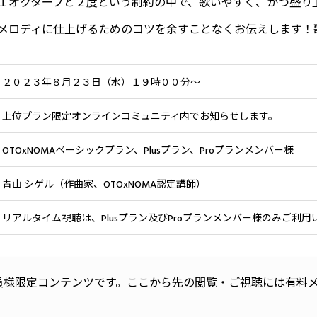
１オクターブと２度という制約の中で、歌いやすく、かつ盛り
メロディに仕上げるためのコツを余すことなくお伝えします！
２０２３年８月２３日（水）１９時００分〜
上位プラン限定オンラインコミュニティ内でお知らせします。
OTOxNOMAベーシックプラン、Plusプラン、Proプランメンバー様
青山 シゲル（作曲家、OTOxNOMA認定講師）
リアルタイム視聴は、Plusプラン及びProプランメンバー様のみご利用
員様限定コンテンツです。ここから先の閲覧・ご視聴には有料
。