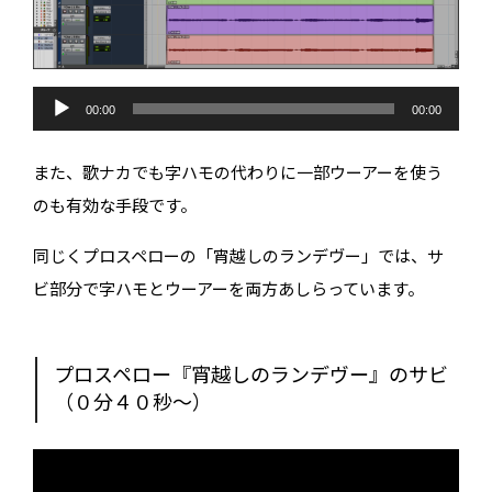
音
声
00:00
00:00
プ
レ
ー
また、歌ナカでも字ハモの代わりに一部ウーアーを使う
ヤ
ー
のも有効な手段です。
同じくプロスペローの「宵越しのランデヴー」では、サ
ビ部分で字ハモとウーアーを両方あしらっています。
プロスペロー『宵越しのランデヴー』のサビ
（０分４０秒〜）