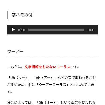
字ハモの例
音
声
00:00
00:00
プ
レ
ー
ヤ
ー
ウーアー
こちらは、
文字情報をもたないコーラス
です。
「Uh（ウー）」「Ah（アー）」などの音で歌われること
が多いため、俗に
「ウーアーコーラス」
といわれていま
す。
場合によっては、「Oh（オー）」という母音も使われる