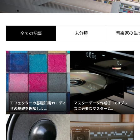
未分類
音楽家の生
全ての記事
エフェクターの基礎知識11：ディ
マスターデータ作成③：CDプレ
ザの基礎を理解しよ...
スに必要なマスターC...