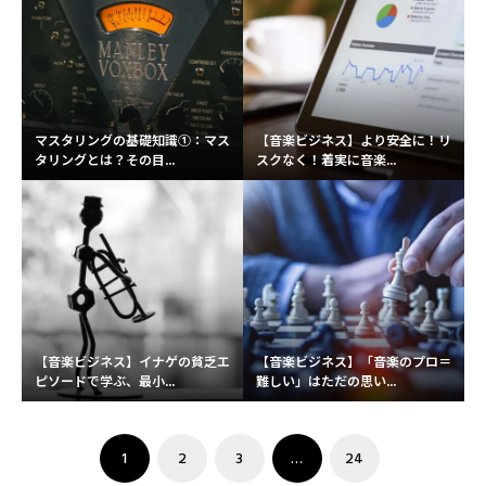
マスタリングの基礎知識①：マス
【音楽ビジネス】より安全に！リ
タリングとは？その目...
スクなく！着実に音楽...
【音楽ビジネス】イナゲの貧乏エ
【音楽ビジネス】「音楽のプロ＝
ピソードで学ぶ、最小...
難しい」はただの思い...
1
2
3
…
24