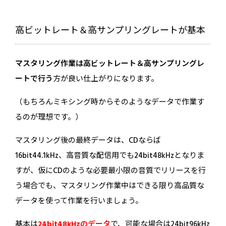
際に手元にあると心強いもの。その種類
によって使用目的も異なりますので、正
高ビットレート＆高サンプリングレートが基本
しく使えるようしっかりと...
マスタリング作業は高ビットレート＆高サンプリングレ
ートで行う
方が良い仕上がりになります。
（もちろんミキシング時からそのようなデータで作業す
るのが理想です。）
マスタリング後の最終データは、CDならば
16bit44.1kHz、高音質な配信用でも24bit48kHzとなりま
すが、仮にCDのような必要最小限の音質でリリースを行
う場合でも、マスタリング作業中はできる限り高品質な
データを使って作業を行いましょう。
基本は
24bit48kHzのデータ
で、可能な場合は24bit96kHz