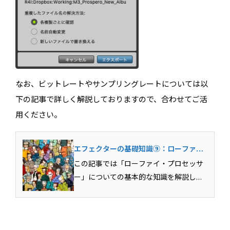
なお、ビットレートやサンプリングレートについては以
下の記事で詳しく解説しておりますので、合わせてご活
用ください。
エフェクターの基礎知識⑨：ローファ
イ・プロセッサーの基礎を理解しよう！
この記事では「ローファイ・プロセッサ
ー」についての基本的な知識を解説して
います。デジタル環境下で発生するノイ
ズを積極的に利用するエフェクター。そ
の仕組みや特徴、具体的な使用例などを