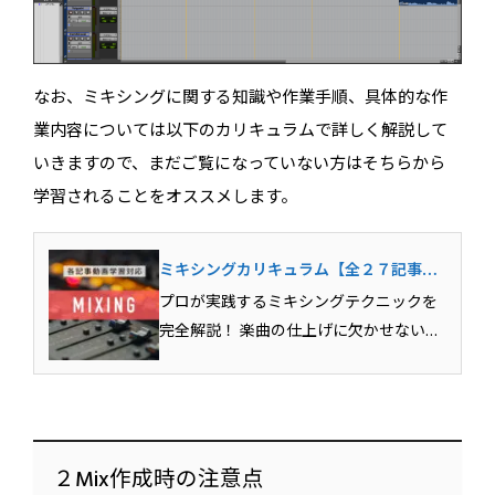
なお、ミキシングに関する知識や作業手順、具体的な作
業内容については以下のカリキュラムで詳しく解説して
いきますので、まだご覧になっていない方はそちらから
学習されることをオススメします。
ミキシングカリキュラム【全２７記事＋
追加セミナー】
プロが実践するミキシングテクニックを
完全解説！ 楽曲の仕上げに欠かせない
「ミックスダウン（トラックダウ
ン）」。最近では、SNSやYoutubeなどネ
ット上で楽曲を公開する上でも、ミキシ
ング技術の上達は避けて通れないものと
なりました。そ...
２Mix作成時の注意点