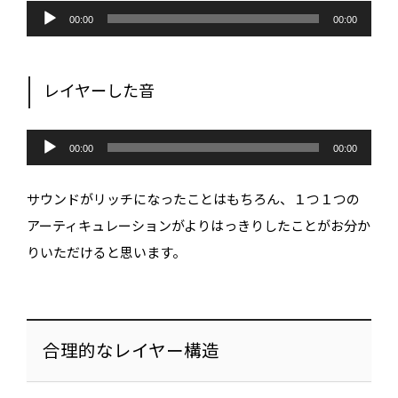
音
声
00:00
00:00
プ
レ
ー
ヤ
ー
レイヤーした音
音
声
00:00
00:00
プ
レ
ー
サウンドがリッチになったことはもちろん、１つ１つの
ヤ
ー
アーティキュレーションがよりはっきりしたことがお分か
りいただけると思います。
合理的なレイヤー構造