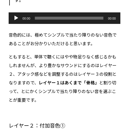
す。
音
声
00:00
00:00
プ
レ
ー
音色的には、極めてシンプルで当たり障りのない音色で
ヤ
ー
あることがお分かりいただけると思います。
ともすると、単体で聴くにはやや物足りなく感じるかも
しれませんが、より豊かなサウンドにするのはレイヤー
２、アタック感などを調整するのはレイヤー３の役割と
なりますので、
レイヤー１はあくまで「骨格」
と割り切
って、とにかくシンプルで当たり障りのない音を選ぶこ
とが重要です。
レイヤー２：付加音色①