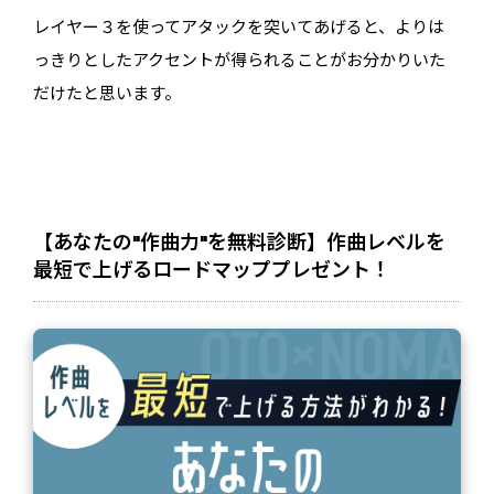
ー
レイヤー３を使ってアタックを突いてあげると、よりは
ヤ
ー
っきりとしたアクセントが得られることがお分かりいた
だけたと思います。
【あなたの"作曲力"を無料診断】作曲レベルを
最短で上げるロードマッププレゼント！