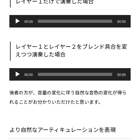
レイヤー１だけで演奏した場合
音
声
00:00
00:00
プ
レ
ー
ヤ
ー
レイヤー１とレイヤー２をブレンド具合を変
えつつ演奏した場合
音
声
00:00
00:00
プ
レ
ー
後者の方が、音量の変化に伴う自然な音色の変化が得ら
ヤ
ー
れることがお分かりいただけたと思います。
より自然なアーティキュレーションを表現