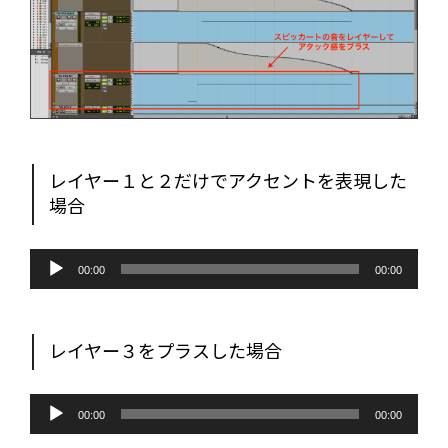
レイヤー１と２だけでアクセントを表現した
場合
音
声
00:00
00:00
プ
レ
ー
ヤ
ー
レイヤー３をプラスした場合
音
声
00:00
00:00
プ
レ