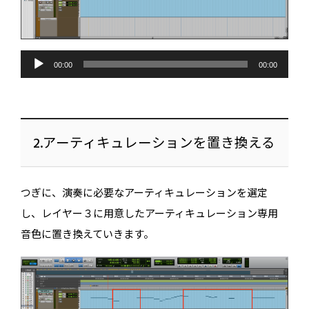
音
声
00:00
00:00
プ
レ
ー
ヤ
ー
2.アーティキュレーションを置き換える
つぎに、演奏に必要なアーティキュレーションを選定
し、レイヤー３に用意したアーティキュレーション専用
無料でカンタン！
音色に置き換えていきます。