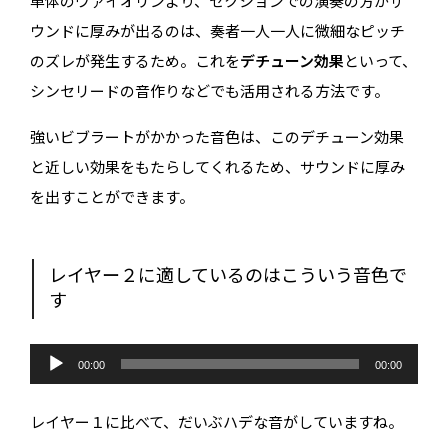
単体のヴァイオリンより、セクションでの演奏の方がサ
ウンドに厚みが出るのは、奏者一人一人に微細なピッチ
のズレが発生するため。これを
デチューン効果
といって、
シンセリードの音作りなどでも活用される方法です。
強いビブラートがかかった音色は、このデチューン効果
と近しい効果をもたらしてくれるため、サウンドに厚み
を出すことができます。
レイヤー２に適しているのはこういう音色で
す
音
声
00:00
00:00
プ
レ
ー
レイヤー１に比べて、だいぶハデな音がしていますね。
ヤ
ー