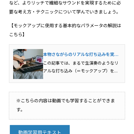
など、よりリッチで繊細なサウンドを実現するために必
要な考え方・テクニックについて学んでいきましょう。
【モックアップに使用する基本的なパラメータの解説は
こちら】
本物さながらのリアルな打ち込みを実
現！モックアップに必要な基本パラメー
この記事では、まるで生演奏のようなリ
タを解説！
アルな打ち込み（＝モックアップ）を実
現するために必要な、MIDIパラメータの
基礎知識について解説しています。スト
リングスやピアノ、ドラムなど、実際の
※こちらの内容は動画でも学習することができま
生楽器をリアルに打ち込むために欠かす
す。
ことのできない前提知...
動画学習用テキスト