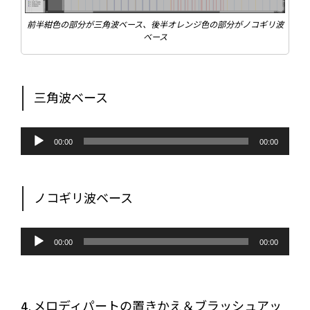
前半紺色の部分が三角波ベース、後半オレンジ色の部分がノコギリ波
ベース
三角波ベース
音
声
00:00
00:00
プ
レ
ー
ヤ
ー
ノコギリ波ベース
音
声
00:00
00:00
プ
レ
ー
ヤ
ー
4. メロディパートの置きかえ＆ブラッシュアッ