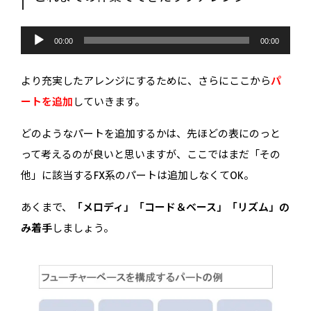
音
声
00:00
00:00
プ
レ
ー
より充実したアレンジにするために、さらにここから
パ
ヤ
ー
ートを追加
していきます。
どのようなパートを追加するかは、先ほどの表にのっと
って考えるのが良いと思いますが、ここではまだ「その
他」に該当するFX系のパートは追加しなくてOK。
あくまで、
「メロディ」「コード＆ベース」「リズム」の
み着手
しましょう。