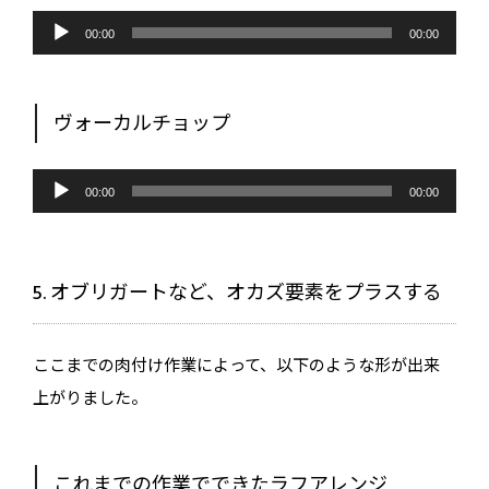
音
声
00:00
00:00
プ
レ
ー
ヤ
ー
ヴォーカルチョップ
音
声
00:00
00:00
プ
レ
ー
ヤ
ー
5. オブリガートなど、オカズ要素をプラスする
ここまでの肉付け作業によって、以下のような形が出来
上がりました。
これまでの作業でできたラフアレンジ