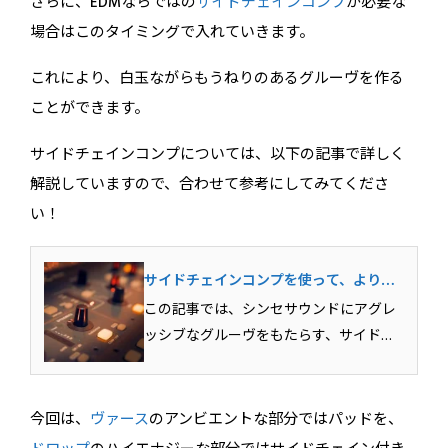
さらに、EDMならではの
サイドチェインコンプ
が必要な
場合はこのタイミングで入れていきます。
これにより、白玉ながらもうねりのあるグルーヴを作る
ことができます。
サイドチェインコンプについては、以下の記事で詳しく
解説していますので、合わせて参考にしてみてくださ
い！
サイドチェインコンプを使って、よりグ
ルーヴィーなシンセサウンドを作ろう！
この記事では、シンセサウンドにアグレ
ッシブなグルーヴをもたらす、サイドチ
ェインコンプについて解説しています。
サイドチェインコンプを活用すること
で、よりグルーヴィーでノリの良いトラ
今回は、
ヴァース
のアンビエントな部分ではパッドを、
ックを作ることができますので、しっか