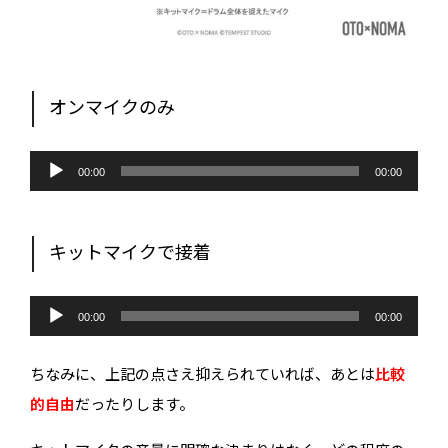
オンマイクのみ
音
声
00:00
00:00
プ
レ
ー
ヤ
ー
キットマイクで接着
音
声
00:00
00:00
プ
無料でカンタン！
レ
ー
ちなみに、上記の点さえ抑えられていれば、あとは
比較
ヤ
ー
的自由
だったりします。