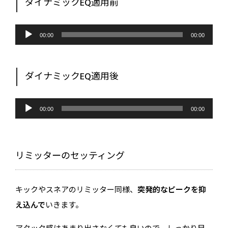
ダイナミックEQ適用前
音
声
00:00
00:00
プ
レ
ー
ヤ
ー
ダイナミックEQ適用後
音
声
00:00
00:00
プ
レ
ー
ヤ
ー
リミッターのセッティング
キックやスネアのリミッター同様、
突発的なピークを抑
え込んで
いきます。