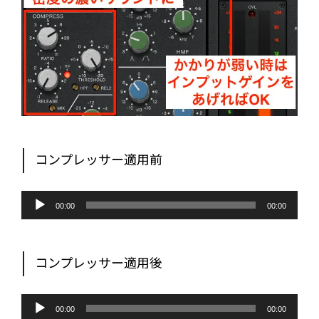
コンプレッサー適用前
音
声
00:00
00:00
プ
レ
ー
ヤ
ー
コンプレッサー適用後
音
声
00:00
00:00