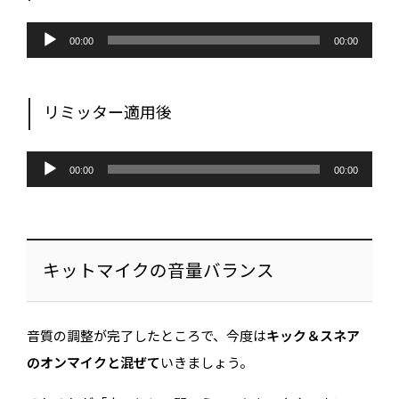
音
声
00:00
00:00
プ
レ
ー
ヤ
ー
リミッター適用後
音
声
00:00
00:00
プ
レ
ー
ヤ
ー
キットマイクの音量バランス
音質の調整が完了したところで、今度は
キック＆スネア
のオンマイクと混ぜて
いきましょう。