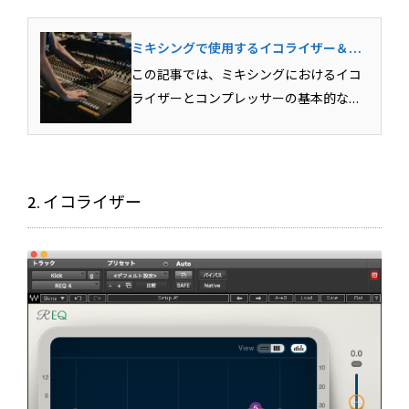
ミキシングで使用するイコライザー＆コ
ンプレッサーの基本テクニック
この記事では、ミキシングにおけるイコ
ライザーとコンプレッサーの基本的な用
法を解説しています。各エフェクトがど
のような目的で使用されるのか？その具
体的な用法まで含めて解説していきま
す。Mixが上達するための必須スキルとな
2. イコライザー
りますのでしっかりとマ...