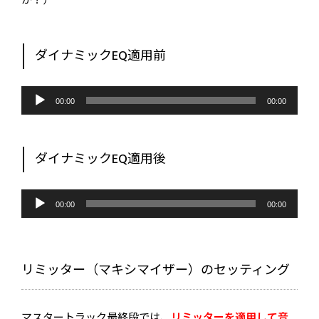
か？）
ダイナミックEQ適用前
音
声
00:00
00:00
プ
レ
ー
ヤ
ー
ダイナミックEQ適用後
音
声
00:00
00:00
プ
レ
ー
ヤ
ー
リミッター（マキシマイザー）のセッティング
マスタートラック最終段では、
リミッターを適用して
音