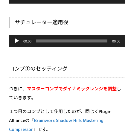
プ
レ
ー
ヤ
ー
サチュレーター適用後
音
声
00:00
00:00
プ
レ
ー
ヤ
ー
コンプ①のセッティング
つぎに、
マスターコンプでダイナミックレンジを調整
し
ていきます。
１つ目のコンプとして使用したのが、同じくPlugin
Allianceの「
Brainworx Shadow Hills Mastering
Compressor
」です。