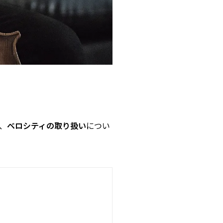
、
ベロシティの取り扱い
につい