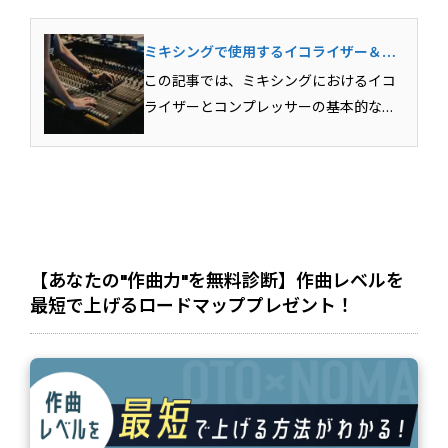
ミキシングで使用するイコライザー＆コ
ンプレッサーの基本テクニック
この記事では、ミキシングにおけるイコ
ライザーとコンプレッサーの基本的な用
法を解説しています。各エフェクトがど
のような目的で使用されるのか？その具
体的な用法まで含めて解説していきま
す。Mixが上達するための必須スキルとな
りますのでしっかりとマ...
【あなたの"作曲力"を無料診断】作曲レベルを
最短で上げるロードマッププレゼント！