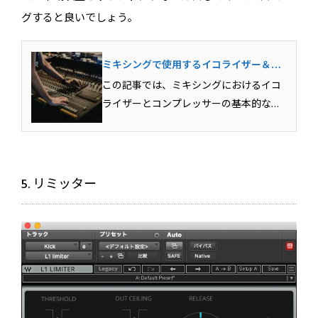
グすると良いでしょう。
ミキシングで使用するイコライザー＆コ
ンプレッサーの基本テクニック
この記事では、ミキシングにおけるイコ
ライザーとコンプレッサーの基本的な用
法を解説しています。各エフェクトがど
のような目的で使用されるのか？その具
体的な用法まで含めて解説していきま
す。Mixが上達するための必須スキルとな
5. リミッター
りますのでしっかりとマ...