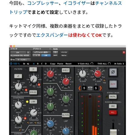
今回も、
コンプレッサー
、
イコライザー
は
チャンネルス
トリップ
でまとめて設定
していきます。
キットマイク同様、複数の楽器をまとめて収録したトラ
ックですので
エクスパンダー
は使わなくてOK
です。