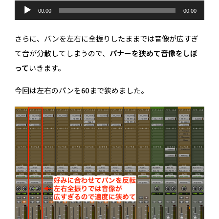
音
声
00:00
00:00
プ
レ
ー
さらに、パンを左右に全振りしたままでは音像が広すぎ
ヤ
ー
て音が分散してしまうので、
パナーを狭めて音像をしぼ
って
いきます。
今回は左右のパンを60まで狭めました。