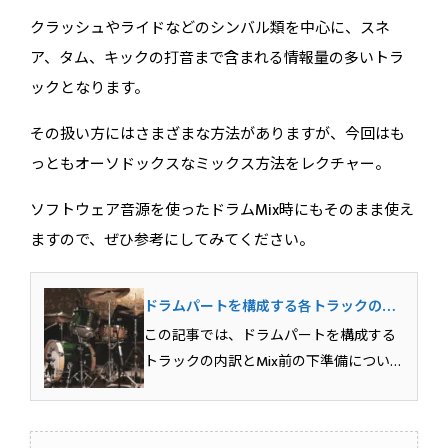
クラッシュやライドなどのシンバル類を中心に、スネ
ア、タム、キックの打音まで含まれる情報量の多いトラ
ックとなります。
その扱い方にはさまざまな方法がありますが、今回はも
っともオーソドックスなミックス方法をレクチャー。
ソフトウェア音源を使ったドラムMix時にもそのまま使え
ますので、ぜひ参考にしてみてください。
ドラムパートを構成する各トラックの内
訳、Mix前の下準備を理解しよう！
この記事では、ドラムパートを構成する
トラックの内訳とMix前の下準備について
解説しています。マルチマイクで収録さ
れるドラムパートは、それぞれのトラッ
クがどのような役割を持っているのかを