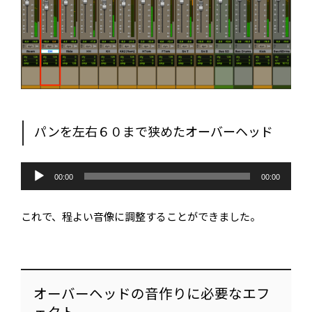
パンを左右６０まで狭めたオーバーヘッド
音
声
00:00
00:00
プ
レ
ー
これで、程よい音像に調整することができました。
ヤ
ー
オーバーヘッドの音作りに必要なエフ