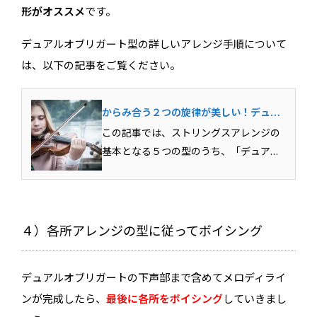
形がオススメ
です。
デュアルオブリガート型の詳しいアレンジ手順について
は、以下の記事をご覧ください。
からみ合う２つの旋律が美しい！デュア
ルオブリガート型ストリングスアレンジ
この記事では、ストリングスアレンジの
を解説！
基本となる５つの型のうち、「デュアル
オブリガート型」について詳しく解説し
ています。複数のメロディを同時に扱う
ための基本的な考え方についても言及し
ていますので、ストリングスアレンジだ
４）各所アレンジの型に従ってボイシング
けでなく様々な対旋律のラ...
デュアルオブリガートの下声部まで含めてメロディライ
ンが完成したら、
最後に各所をボイシング
していきまし