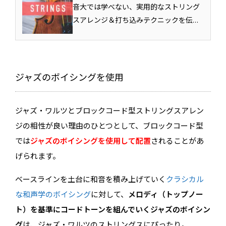
事】
音大では学べない、実用的なストリング
スアレンジ＆打ち込みテクニックを伝
授！ ポップスに、劇伴に、幅広く活躍す
るストリングス。このカリキュラムで
は、そんなストリングスのアレンジ＆打
ち込みテクニックを初歩からわかりやす
ジャズのボイシングを使用
くまとめました。スト...
ジャズ・ワルツとブロックコード型ストリングスアレン
ジの相性が良い理由のひとつとして、ブロックコード型
では
ジャズのボイシングを使用して配置
されることがあ
げられます。
ベースラインを土台に和音を積み上げていく
クラシカル
な和声学のボイシング
に対して、
メロディ（トップノー
ト）を基準にコードトーンを組んでいくジャズのボイシン
グ
は、ジャズ・ワルツのストリングスにぴったり。