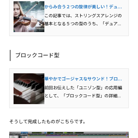
からみ合う２つの旋律が美しい！デュア
ルオブリガート型ストリングスアレンジ
この記事では、ストリングスアレンジの
を解説！
基本となる５つの型のうち、「デュアル
オブリガート型」について詳しく解説し
ています。複数のメロディを同時に扱う
ための基本的な考え方についても言及し
ブロックコード型
ていますので、ストリングスアレンジだ
けでなく様々な対旋律のラ...
華やかでゴージャスなサウンド！ブロッ
クコード型ストリングスアレンジのテク
前回お伝えした「ユニゾン型」の応用編
ニックを解説
として、「ブロックコード型」の詳細な
アレンジ方法を解説していきます。通常
のユニゾン型にくらべて華やかでゴージ
ャスなアレンジになるこの型は、ジャズ
そうして完成したものがこちらです。
などのおしゃれなアレンジにぴったり。
この記事を参考にバッチリ...