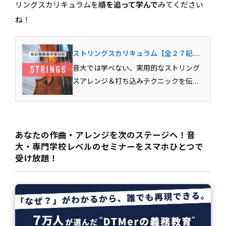
リングスカリキュラムを
順を追って学んで
みてください
ね！
ストリングスカリキュラム【全２７記
事】
音大では学べない、実用的なストリング
スアレンジ＆打ち込みテクニックを伝
授！ ポップスに、劇伴に、幅広く活躍す
るストリングス。このカリキュラムで
は、そんなストリングスのアレンジ＆打
ち込みテクニックを初歩からわかりやす
あなたの作曲・アレンジを次のステージへ！音
大・専門学校レベルのセミナーをスマホひとつで
くまとめました。スト...
受け放題！