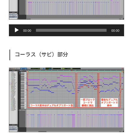
音
声
00:00
00:00
プ
レ
ー
ヤ
ー
コーラス（サビ）部分