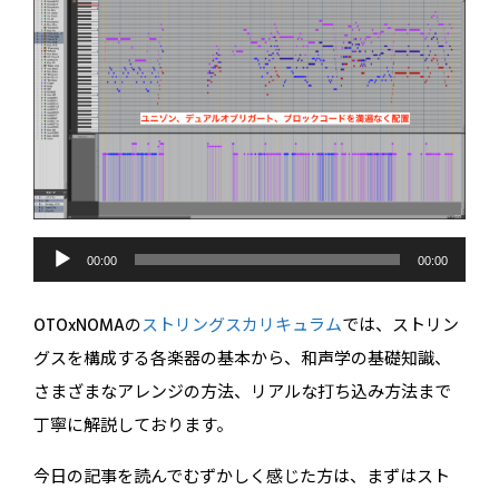
音
声
00:00
00:00
プ
レ
ー
OTOxNOMAの
ストリングスカリキュラム
では、ストリン
ヤ
ー
グスを構成する各楽器の基本から、和声学の基礎知識、
さまざまなアレンジの方法、リアルな打ち込み方法まで
丁寧に解説しております。
今日の記事を読んでむずかしく感じた方は、まずはスト