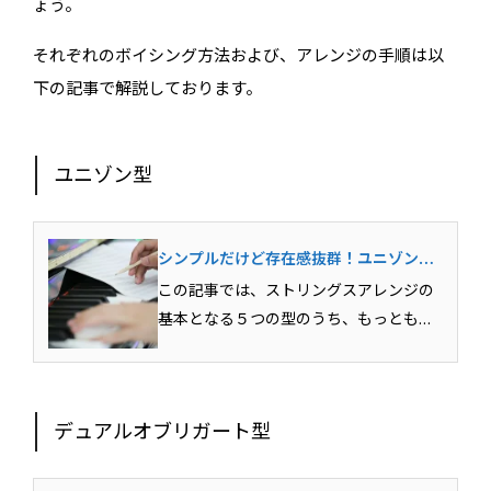
ょう。
それぞれのボイシング方法および、アレンジの手順は以
下の記事で解説しております。
ユニゾン型
シンプルだけど存在感抜群！ユニゾン型
ストリングスアレンジのテクニックを解
この記事では、ストリングスアレンジの
説
基本となる５つの型のうち、もっともシ
ンプルな型である「ユニゾン型」の詳細
なアレンジ方法を解説しています。ユニ
ゾン型アレンジを完成させるために必要
デュアルオブリガート型
な情報を網羅していますので、ぜひ参考
にしてみてください。...