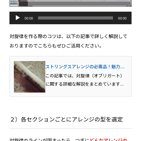
音
声
00:00
00:00
プ
レ
ー
対旋律を作る際のコツは、以下の記事で詳しく解説して
ヤ
ー
おりますのでこちらもぜひご活用ください。
ストリングスアレンジの必需品！魅力的
な対旋律（オブリガート）の作り方を学
この記事では、対旋律（オブリガート）
ぼう！
に関する詳細な解説をまとめています。
対旋律とはなんなのか？対旋律を作る際
に気をつけるべきポイントは？様々な対
旋律の種類など、美しい対旋律を作るた
めに必要な知識・テクニックをまとめて
２）各セクションごとにアレンジの型を選定
おきましたので参考にして...
対旋律のラインが固まったら、つぎに
どんなアレンジの