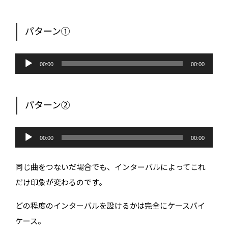
パターン①
音
声
00:00
00:00
プ
レ
ー
ヤ
ー
パターン②
音
声
00:00
00:00
プ
レ
ー
同じ曲をつないだ場合でも、インターバルによってこれ
ヤ
ー
だけ印象が変わるのです。
どの程度のインターバルを設けるかは完全にケースバイ
ケース。