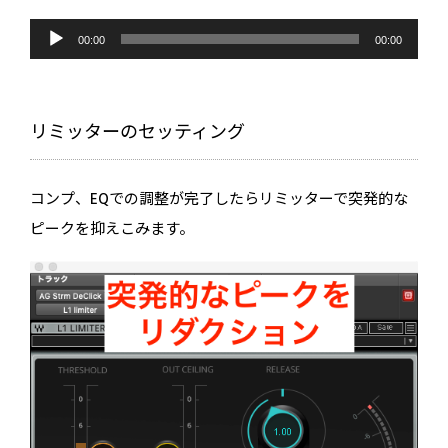
音
声
00:00
00:00
プ
レ
ー
ヤ
ー
リミッターのセッティング
コンプ、EQでの調整が完了したらリミッターで突発的な
ピークを抑えこみます。