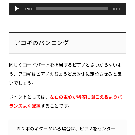
音
声
00:00
00:00
プ
レ
ー
ヤ
ー
アコギのパンニング
同じくコードパートを担当するピアノとぶつからないよ
う、アコギはピアノのちょうど反対側に定位させると良
いでしょう。
ポイントとしては、
左右の重心が均等に聞こえるようバ
無料でカンタン！
ランスよく配置
することです。
※２本のギターがいる場合は、ピアノをセンター