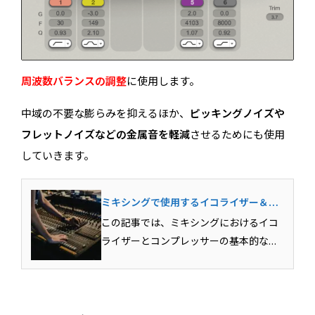
周波数バランスの調整
に使用します。
中域の不要な膨らみを抑えるほか、
ピッキングノイズや
フレットノイズなどの金属音を軽減
させるためにも使用
していきます。
ミキシングで使用するイコライザー＆コ
ンプレッサーの基本テクニック
この記事では、ミキシングにおけるイコ
ライザーとコンプレッサーの基本的な用
法を解説しています。各エフェクトがど
のような目的で使用されるのか？その具
体的な用法まで含めて解説していきま
す。Mixが上達するための必須スキルとな