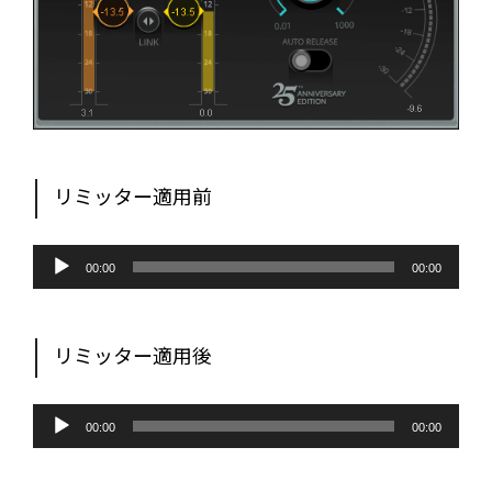
リミッター適用前
音
声
00:00
00:00
プ
レ
ー
ヤ
ー
リミッター適用後
音
声
00:00
00:00
プ
レ
ー