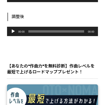
プ
レ
ー
ヤ
ー
調整後
音
声
00:00
00:00
プ
レ
ー
ヤ
ー
【あなたの"作曲力"を無料診断】作曲レベルを
最短で上げるロードマッププレゼント！