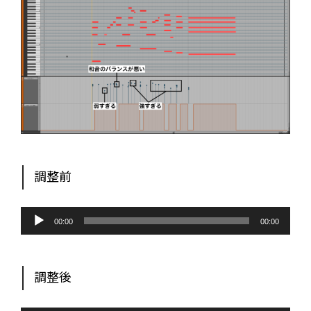
調整前
音
声
00:00
00:00
プ
レ
ー
ヤ
ー
調整後