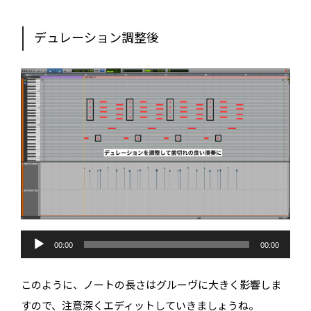
レ
ー
ヤ
ー
デュレーション調整後
音
声
00:00
00:00
プ
レ
ー
このように、ノートの長さはグルーヴに大きく影響しま
ヤ
ー
すので、注意深くエディットしていきましょうね。