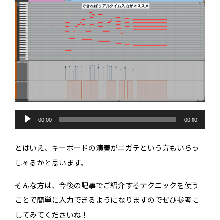
音
声
00:00
00:00
プ
レ
ー
とはいえ、キーボードの演奏がニガテという方もいらっ
ヤ
ー
しゃるかと思います。
そんな方は、今後の記事でご紹介するテクニックを使う
ことで簡単に入力できるようになりますのでぜひ参考に
してみてくださいね！