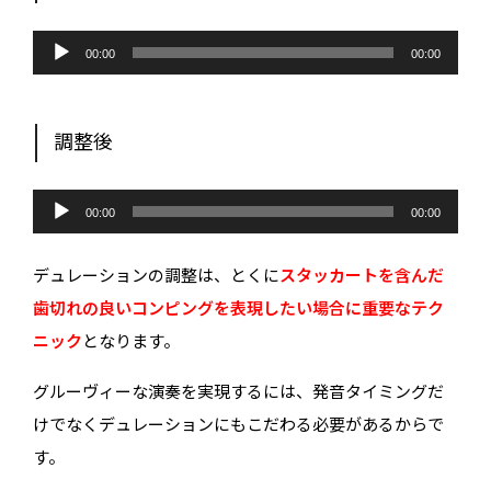
音
声
00:00
00:00
プ
レ
ー
ヤ
ー
調整後
音
声
00:00
00:00
プ
レ
ー
デュレーションの調整は、とくに
スタッカートを含んだ
ヤ
ー
歯切れの良いコンピングを表現したい場合に重要なテク
ニック
となります。
グルーヴィーな演奏を実現するには、発音タイミングだ
けでなくデュレーションにもこだわる必要があるからで
す。