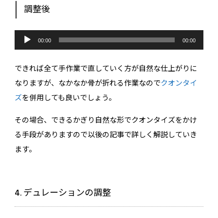
ー
調整後
音
声
00:00
00:00
プ
レ
ー
できれば全て手作業で直していく方が自然な仕上がりに
ヤ
ー
なりますが、なかなか骨が折れる作業なので
クオンタイ
ズ
を併用しても良いでしょう。
その場合、できるかぎり自然な形でクオンタイズをかけ
る手段がありますので以後の記事で詳しく解説していき
ます。
4. デュレーションの調整